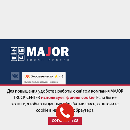
Для повышения удобства работы с сайтом компания MAJOR
Авто в наличии
Контакты
TRUCK CENTER
использует файлы cookie
. Если Вы не
хотите, чтобы эти данные обрабатывались, отключите
Спецпредложения
Работа в компании
cookie в настройках браузера.
СОГЛАСИТЬСЯ
Сервис и запчасти
Новости