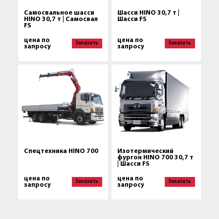
Самосвальное шасси
Шасси HINO 30,7 т |
HINO 30,7 т | Самосвал
Шасси FS
FS
цена по
цена по
Заказать
Заказать
запросу
запросу
Спецтехника HINO 700
Изотермический
фургон HINO 700 30,7 т
| Шасси FS
цена по
цена по
Заказать
Заказать
запросу
запросу