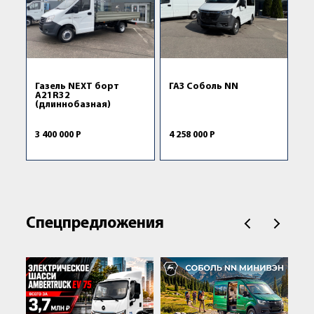
Газель NEXT борт
ГАЗ Соболь NN
А21R32
(длиннобазная)
3 400 000 Р
4 258 000 Р
Спецпредложения