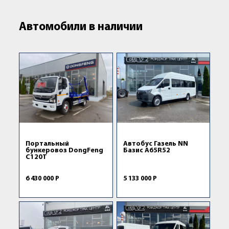
Автомобили в наличии
Портальный
Автобус Газель NN
бункеровоз DongFeng
Базис A65R52
C120Т
6 430 000 Р
5 133 000 Р