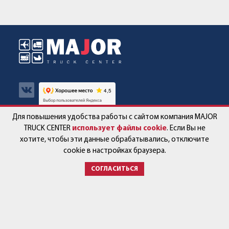
Для повышения удобства работы с сайтом компания MAJOR
Авто в наличии
Контакты
TRUCK CENTER
использует файлы cookie
. Если Вы не
хотите, чтобы эти данные обрабатывались, отключите
Спецпредложения
Работа в компании
cookie в настройках браузера.
СОГЛАСИТЬСЯ
Сервис и запчасти
Новости
Услуги
Партнёры
+7 (499) 678-22-33
post@major-truck.ru