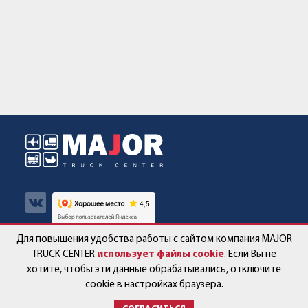
Для повышения удобства работы с сайтом компания MAJOR
Авто в наличии
Контакты
TRUCK CENTER
использует файлы cookie
. Если Вы не
хотите, чтобы эти данные обрабатывались, отключите
Спецпредложения
Работа в компании
cookie в настройках браузера.