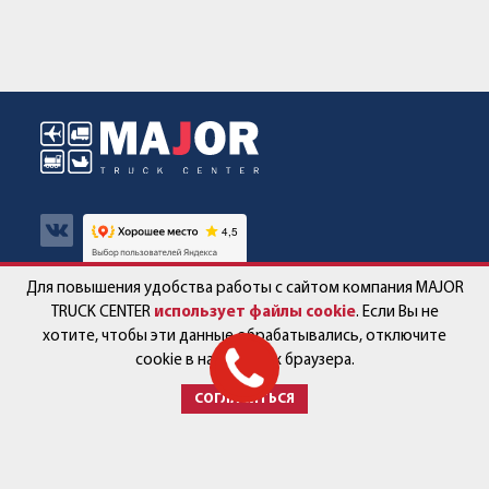
Для повышения удобства работы с сайтом компания MAJOR
Авто в наличии
Контакты
TRUCK CENTER
использует файлы cookie
. Если Вы не
хотите, чтобы эти данные обрабатывались, отключите
Спецпредложения
Работа в компании
cookie в настройках браузера.
СОГЛАСИТЬСЯ
Сервис и запчасти
Новости
Услуги
Партнёры