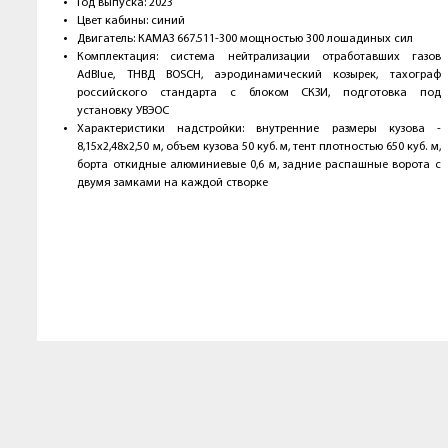
Год выпуска: 2023
Цвет кабины: синий
Двигатель: КАМАЗ 667.511-300 мощностью 300 лошадиных сил
Комплектация: система нейтрализации отработавших газов
AdBlue, ТНВД BOSCH, аэродинамический козырек, тахограф
российского стандарта с блоком СКЗИ, подготовка под
установку УВЭОС
Характеристики надстройки: внутренние размеры кузова -
8,15х2,48х2,50 м, объем кузова 50 куб. м, тент плотностью 650 куб. м,
борта откидные алюминиевые 0,6 м, задние распашные ворота с
двумя замками на каждой створке