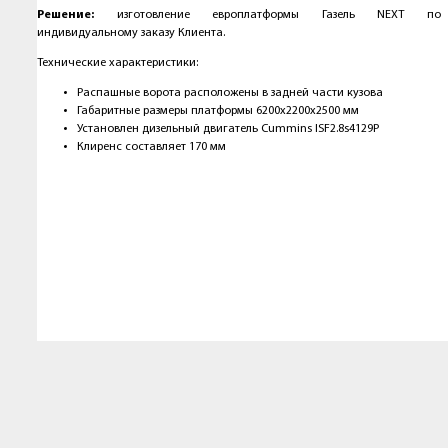
Решение:
изготовление европлатформы Газель NEXT по
индивидуальному заказу Клиента.
Технические характеристики:
Распашные ворота расположены в задней части кузова
Габаритные размеры платформы 6200х2200х2500 мм
Установлен дизельный двигатель Cummins ISF2.8s4129P
Клиренс составляет 170 мм