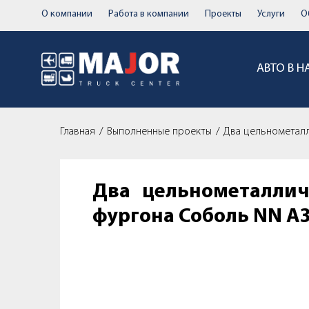
О компании
Работа в компании
Проекты
Услуги
О
АВТО В 
Главная
Выполненные проекты
Два цельнометал
Два цельнометаллич
фургона Соболь NN A