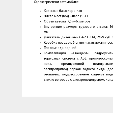
Характеристики автомобиля:
Колесная база: короткая
Число мест (вод.+пасс.): 6+1
Объём кузова: 7,5 куб. метров
Внутренние размеры грузового отсека: 16
мм
Двигатель: дизельный GAZ G31A, 2499 куб. с
Коробка передач: 6-ступенчатая механическ
Тип привода: задний
Комплектация «Стандарт»: гидроусил
тормозная система с ABS, противосколь
пола, предпусковой подогреватель-
электропривод зеркал заднего вида, до
отопитель, подрессоренное сиденье води
стекло ветровое с электроподогревом, ко