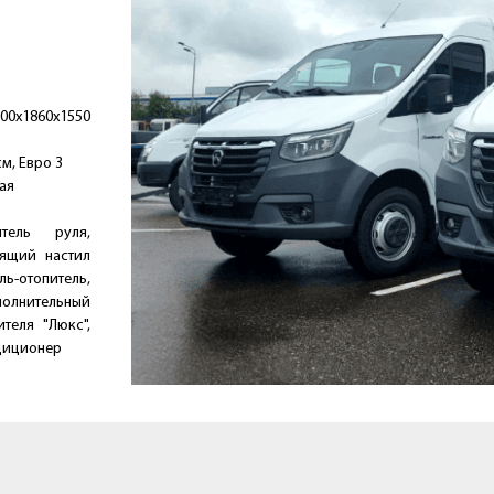
00х1860х1550
м, Евро 3
ая
итель руля,
зящий настил
отопитель,
полнительный
теля "Люкс",
ндиционер