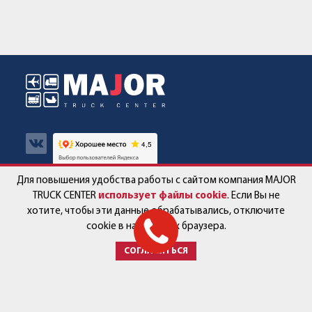
Для повышения удобства работы с сайтом компания MAJOR
Авто в наличии
Контакты
TRUCK CENTER
использует файлы cookie
. Если Вы не
хотите, чтобы эти данные обрабатывались, отключите
Спецпредложения
Работа в компании
cookie в настройках браузера.
СОГЛАСИТЬСЯ
Сервис и запчасти
Новости
Услуги
Партнёры
+7 (499) 678-22-33