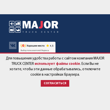
Для повышения удобства работы с сайтом компания MAJOR
Авто в наличии
Контакты
TRUCK CENTER
использует файлы cookie
. Если Вы не
хотите, чтобы эти данные обрабатывались, отключите
Спецпредложения
Работа в компании
cookie в настройках браузера.
СОГЛАСИТЬСЯ
Сервис и запчасти
Новости
Услуги
Партнёры
+7 (499) 678-22-33
post@major-truck.ru