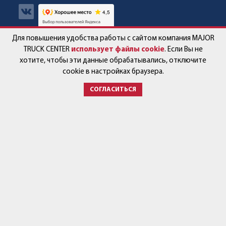
Для повышения удобства работы с сайтом компания MAJOR
Авто в наличии
Контакты
TRUCK CENTER
использует файлы cookie
. Если Вы не
хотите, чтобы эти данные обрабатывались, отключите
Спецпредложения
Работа в компании
cookie в настройках браузера.
СОГЛАСИТЬСЯ
Сервис и запчасти
Новости
Услуги
Партнёры
+7 (499) 678-22-33
post@major-truck.ru
143581, Московская область,
городской округ Истра,
с. Павловская Слобода,
ул. Ленина, вл.79
Время работы:
Автосалон: Пн - Пт с 9:00-19:00
Сб - Вс с 9:00-17:00