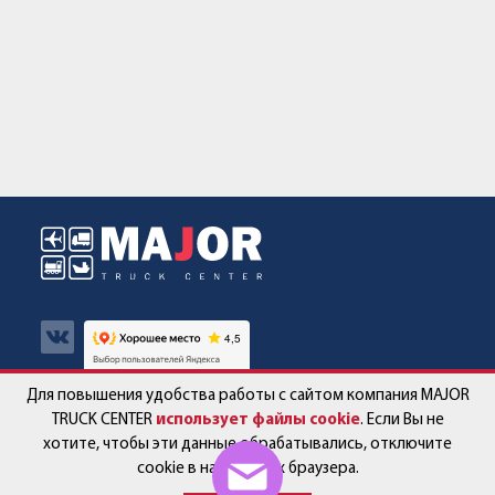
Для повышения удобства работы с сайтом компания MAJOR
Авто в наличии
Контакты
TRUCK CENTER
использует файлы cookie
. Если Вы не
хотите, чтобы эти данные обрабатывались, отключите
Спецпредложения
Работа в компании
cookie в настройках браузера.