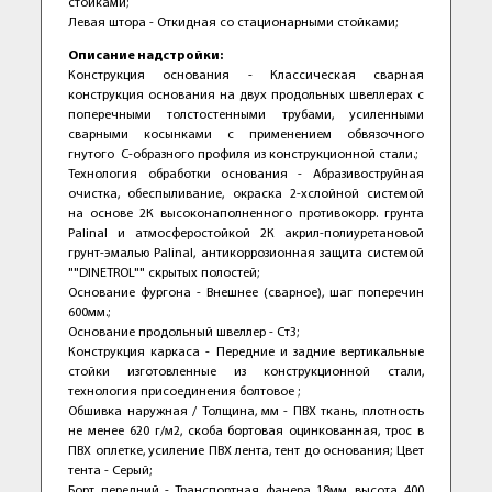
стойками;
Левая штора - Откидная со стационарными стойками;
Описание надстройки:
Конструкция основания - Классическая сварная
конструкция основания на двух продольных швеллерах с
поперечными толстостенными трубами, усиленными
сварными косынками с применением обвязочного
гнутого С-образного профиля из конструкционной стали.;
Технология обработки основания - Абразивоструйная
очистка, обеспыливание, окраска 2-хслойной системой
на основе 2К высоконаполненного противокорр. грунта
Palinal и атмосферостойкой 2К акрил-полиуретановой
грунт-эмалью Palinal, антикоррозионная защита системой
""DINETROL"" скрытых полостей;
Основание фургона - Внешнее (сварное), шаг поперечин
600мм.;
Основание продольный швеллер - Ст3;
Конструкция каркаса - Передние и задние вертикальные
стойки изготовленные из конструкционной стали,
технология присоединения болтовое ;
Обшивка наружная / Толщина, мм - ПВХ ткань, плотность
не менее 620 г/м2, скоба бортовая оцинкованная, трос в
ПВХ оплетке, усиление ПВХ лента, тент до основания; Цвет
тента - Серый;
Борт передний - Транспортная фанера 18мм, высота 400