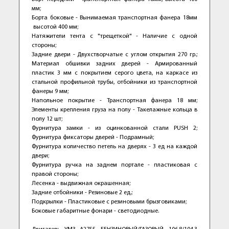
мм;
Борта боковые - Вынимаемая транспортная фанера 18мм
высотой 400 мм;
Натяжители тента с "трещеткой" - Наличие с одной
стороны;
Задние двери - Двухстворчатые с углом открытия 270 гр.;
Материал обшивки задних дверей - Армированный
пластик 3 мм с покрытием серого цвета, на каркасе из
стальной профильной трубы, отбойники из транспортной
фанеры 9 мм;
Напольное покрытие - Транспортная фанера 18 мм;
Элементы крепления груза на полу - Такелажные кольца в
полу 12 шт;
Фурнитура замки - из оцинкованной стали PUSH 2;
Фурнитура фиксаторы дверей - Подрамный;
Фурнитура количество петель на дверях - 3 ед на каждой
двери;
Фурнитура ручка на заднем портале - пластиковая с
правой стороны;
Лесенка - выдвижная окрашенная;
Задние отбойники - Резиновые 2 ед.;
Подкрылки - Пластиковые с резиновыми брызговиками;
Боковые габаритные фонари - светодиодные.