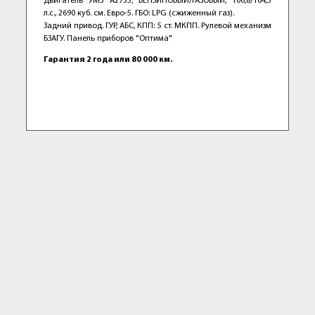
Двигатель УМЗ А2755, БЕНЗИНОВЫЙ/ГАЗОВЫЙ, 106,8/104,3
л.с., 2690 куб. см. Евро-5. ГБО: LPG (сжиженный газ).
Задний привод. ГУР, АБС, КПП: 5 ст. МКПП. Рулевой механизм
БЗАГУ. Панель приборов "Оптима"
Гарантия 2 года или 80 000 км.