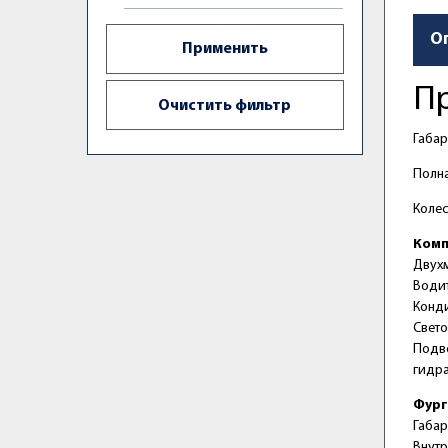
О
Пр
Габар
Полна
Колес
Комп
Двухм
Водит
Конд
Свето
Подв
гидр
Фург
Габар
Внутр