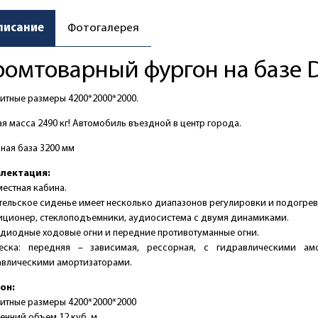
писание
Фотогалерея
омтоварный фургон на базе 
итные размеры 4200*2000*2000.
я масса 2490 кг! Автомобиль въездной в центр города.
ная база 3200 мм
лектация:
естная кабина.
ельское сиденье имеет несколько диапазонов регулировки и подогрев
иционер, стеклоподъемники, аудиосистема с двумя динамиками.
диодные ходовые огни и передние противотуманные огни.
еска: передняя – зависимая, рессорная, с гидравлическими амо
авлическими амортизаторами.
он:
итные размеры 4200*2000*2000
енний объем 12 куб. м.