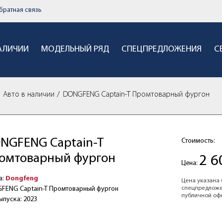
братная связь
НАЛИЧИИ
МОДЕЛЬНЫЙ РЯД
СПЕЦПРЕДЛОЖЕНИЯ
С
Авто в наличии
DONGFENG Captain-T Промтоварный фургон
NGFENG Captain-T
Стоимость:
омтоварный фургон
2 6
Цена:
а:
Dongfeng
Цена указана 
спецпредложе
FENG Captain-T Промтоварный фургон
публичной оф
ыпуска: 2023