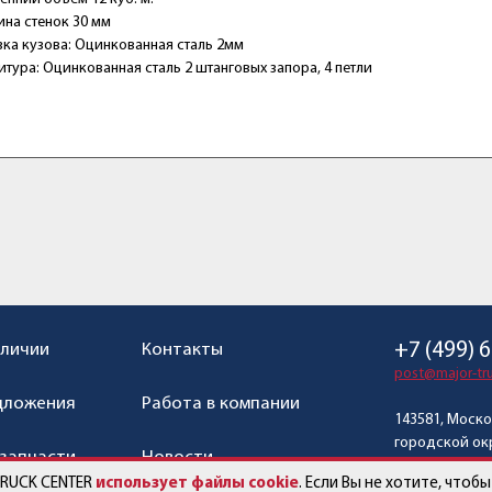
на стенок 30 мм
ка кузова: Оцинкованная сталь 2мм
тура: Оцинкованная сталь 2 штанговых запора, 4 петли
+7 (499) 
аличии
Контакты
post@major-tru
дложения
Работа в компании
143581, Моско
городской окр
 запчасти
Новости
с. Павловская
TRUCK CENTER
использует файлы cookie
. Если Вы не хотите, что
ул. Ленина, вл