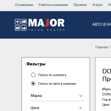
О компании
Работа в компании
Проекты
Услуги
О
АВТО В 
Главная
Фильтры
DO
Поиск по каталогу
Пр
Поиск по авто в наличии
Марк
DONG
Марка
Год в
Цвет:
Цена