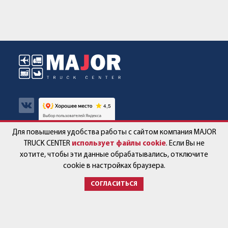
Для повышения удобства работы с сайтом компания MAJOR
Авто в наличии
Контакты
TRUCK CENTER
использует файлы cookie
. Если Вы не
хотите, чтобы эти данные обрабатывались, отключите
Спецпредложения
Работа в компании
cookie в настройках браузера.
СОГЛАСИТЬСЯ
Сервис и запчасти
Новости
Услуги
Партнёры