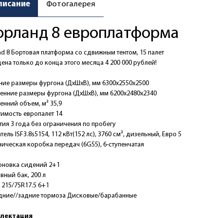
писание
Фотогалерея
рланд 8 европлатформа
nd 8 Бортовая платформа со сдвижным тентом, 15 палет
ена только до конца этого месяца 4 200 000 рублей!
ие размеры фургона (ДхШхВ), мм 6300х2550х2500
енние размеры фургона (ДхШхВ), мм 6200х2480х2340
енний объем, м³ 35,9
имость европалет 14
тия 3 года без ограничения по пробегу
тель ISF3.8s5154, 112 кВт(152 лс), 3760 см³, дизельный, Евро 5
ическая коробка передач (6G55), 6-ступенчатая
оновка сидений 2+1
вный бак, 200 л
215/75R17.5 6+1
дние//задние тормоза Дисковые/барабанные
лектация