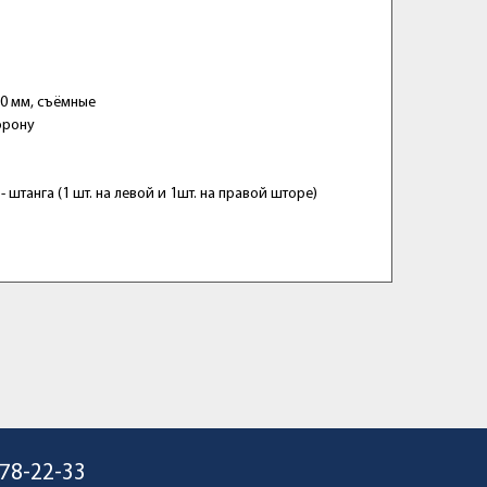
0 мм, съёмные
орону
штанга (1 шт. на левой и 1шт. на правой шторе)
678-22-33