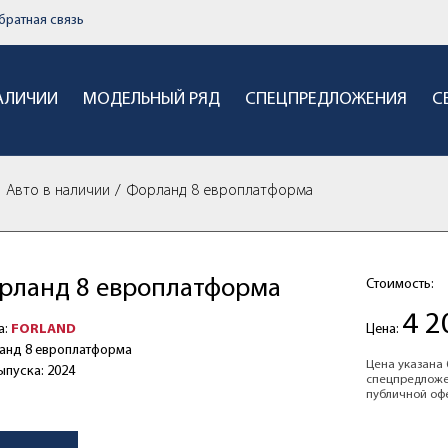
братная связь
НАЛИЧИИ
МОДЕЛЬНЫЙ РЯД
СПЕЦПРЕДЛОЖЕНИЯ
С
Авто в наличии
Форланд 8 европлатформа
рланд 8 европлатформа
Стоимость:
4 2
Цена:
а:
FORLAND
анд 8 европлатформа
Цена указана 
ыпуска: 2024
спецпредложе
публичной оф