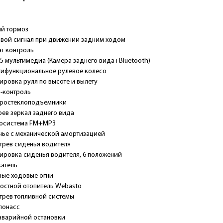
ый тормоз
вой сигнал при движении задним ходом
т контроль
P5 мультимедиа (Камера заднего вида+Bluetooth)
тифункциональное рулевое колесо
ировка руля по высоте и вылету
-контроль
тростеклоподъемники
ев зеркал заднего вида
осистема FM+MP3
нье с механической амортизацией
грев сиденья водителя
ировка сиденья водителя, 6 положений
атель
ные ходовые огни
остной отопитель Webasto
грев топливной системы
лонасс
аварийной остановки