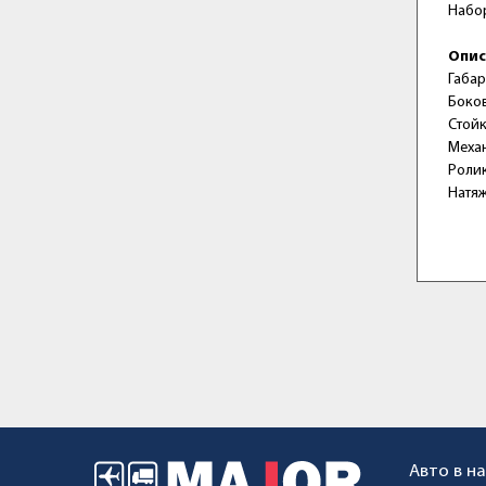
Набо
Опис
Габар
Боков
Стойк
Меха
Ролик
Натяж
Авто в н