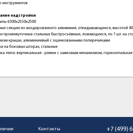
р инструментов
ание надстройки
иты 6300х2550х2500
ые секции из анодированного алюминия, откидывающиеся, высотой 40
и промежуточные стальные быстросъёмные, ломающиеся, по 1 шт. на ст
низм крыши, алюминиевый с оцинкованными поперечинами
и на боковых шторах, стальные
ка тента: вертикальная - ремни с замковым механизмом, горизонтальная - 
+7 (499) 
аличии
Контакты