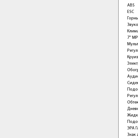
ABS
ESC
Горн
Звуко
Клима
7'' M
Муль
Регул
Круиз
Элек
Обогр
Ауди
Сиде
Подо
Регул
Обтек
Днев
Жидк
Подо
ЭРА Г
Знак 