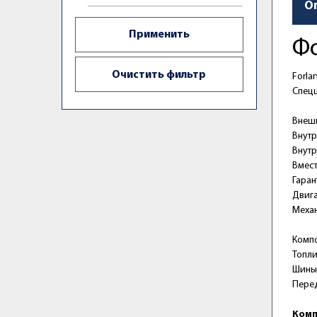
О
Фо
Forla
Спецц
Внешн
Внутр
Внутр
Вмест
Гаран
Двига
Механ
Комп
Топли
Шины 
Пере
Комп